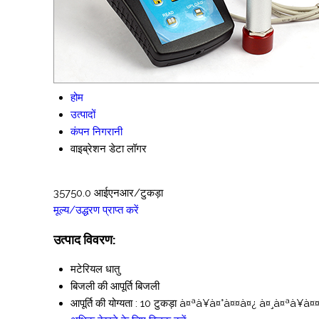
होम
उत्पादों
कंपन निगरानी
वाइब्रेशन डेटा लॉगर
35750.0 आईएनआर/टुकड़ा
मूल्य/उद्धरण प्राप्त करें
उत्पाद विवरण:
मटेरियल
धातु
बिजली की आपूर्ति
बिजली
आपूर्ति की योग्यता :
10 टुकड़ा à¤ªà¥à¤°à¤¤à¤¿ à¤¸à¤ªà¥à