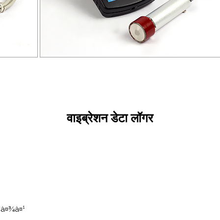
वाइब्रेशन डेटा लॉगर
¤¤à¤¾à¤¹